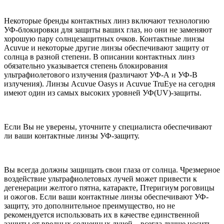
Некоторые бренды контактных линз включают технологию
УФ-блокировки для защиты ваших глаз, но они не заменяют
хорошую пару солнцезащитных очков. Контактные линзы
Acuvue и некоторые другие линзы обеспечивают защиту от
солнца в разной степени. В описании контактных линз
обязательно указывается степень блокирования
ультрафиолетового излучения (различают УФ-А и УФ-В
излучения). Линзы Acuvue Oasys и Acuvue TruEye на сегодня
имеют один из самых высоких уровней УФ(UV)-защиты.
Если Вы не уверены, уточните у специалиста обеспечивают
ли ваши контактные линзы УФ-защиту.
Вы всегда должны защищать свои глаза от солнца. Чрезмерное
воздействие ультрафиолетовых лучей может привести к
дегенерации желтого пятна, катаракте, Птеригиум роговицы
и ожогов. Если ваши контактные линзы обеспечивают УФ-
защиту, это дополнительное преимущество, но не
рекомендуется использовать их в качестве единственной
защиты от вредных солнечных лучей – всегда лучше носить