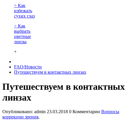
> Как
избежать
сухих глаз
> Как
выбрать
цветные
линзы
+
FAQ/Новости
Путешествуем в контактных линзах
Путешествуем в контактных
линзах
Опубликовано:
admin
23.03.2018
0 Комментарии
Вопросы
коррекции зрения
,