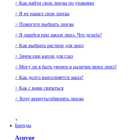
> Как найти свои линзы по упаковке
> Я не нашел свои линзы
> Помогите выбрать линзы
> Я ошибся при заказе линз. Что делать?
> Как выбрать раствор для линз
> Зачем еще капли для глаз
> Могу ли я быть уверен в наличие моих линз?
> Как долго выполняется заказ?
> Как с вами связаться
> Хочу вернуть/обменять линзы
+
Бренды
Acuvue