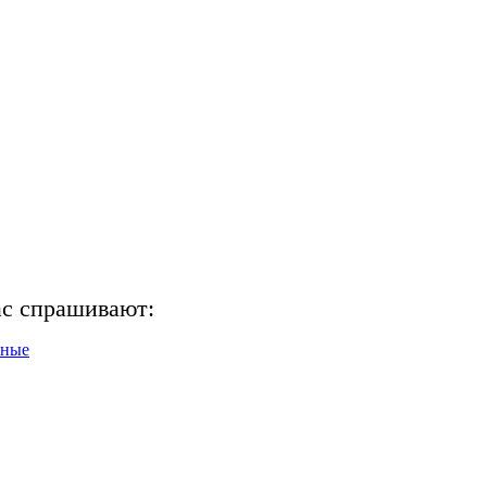
ас спрашивают:
нные