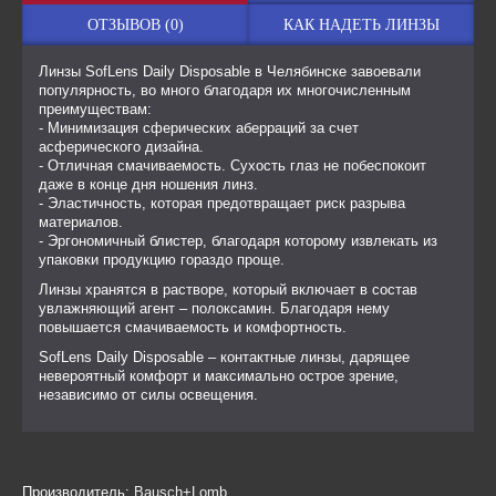
ОТЗЫВОВ (0)
КАК НАДЕТЬ ЛИНЗЫ
Линзы SofLens Daily Disposable в Челябинске завоевали
популярность, во много благодаря их многочисленным
преимуществам:
- Минимизация сферических аберраций за счет
асферического дизайна.
- Отличная смачиваемость. Сухость глаз не побеспокоит
даже в конце дня ношения линз.
- Эластичность, которая предотвращает риск разрыва
материалов.
- Эргономичный блистер, благодаря которому извлекать из
упаковки продукцию гораздо проще.
Линзы хранятся в растворе, который включает в состав
увлажняющий агент – полоксамин. Благодаря нему
повышается смачиваемость и комфортность.
SofLens Daily Disposable – контактные линзы, дарящее
невероятный комфорт и максимально острое зрение,
независимо от силы освещения.
Производитель:
Bausch+Lomb