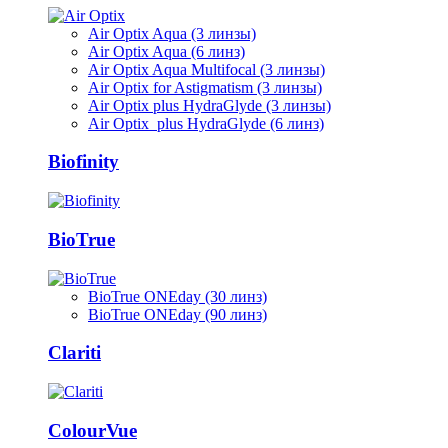
Air Optix Aqua (3 линзы)
Air Optix Aqua (6 линз)
Air Optix Aqua Multifocal (3 линзы)
Air Optix for Astigmatism (3 линзы)
Air Optix plus HydraGlyde (3 линзы)
Air Optix plus HydraGlyde (6 линз)
Biofinity
BioTrue
BioTrue ONEday (30 линз)
BioTrue ONEday (90 линз)
Clariti
ColourVue