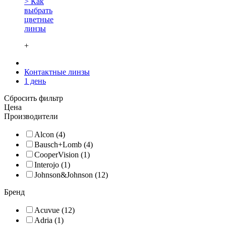
> Как
выбрать
цветные
линзы
+
Контактные линзы
1 день
Сбросить фильтр
Цена
Производители
Alcon (4)
Bausch+Lomb (4)
CooperVision (1)
Interojo (1)
Johnson&Johnson (12)
Бренд
Acuvue (12)
Adria (1)