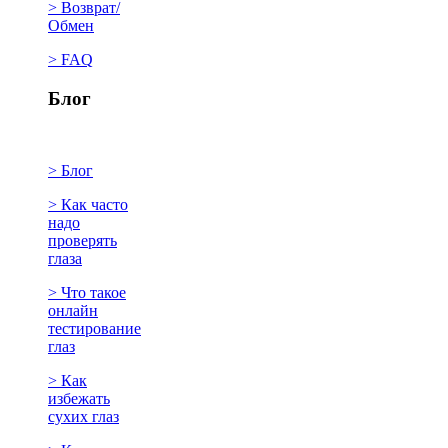
> Возврат/
Обмен
> FAQ
Блог
> Блог
> Как часто
надо
проверять
глаза
> Что такое
онлайн
тестирование
глаз
> Как
избежать
сухих глаз