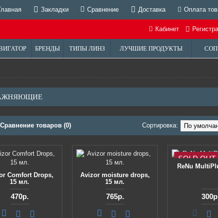
Главная
Закладки
Сравнение
Доставка
Оплата тов
Кабинет
Регистр
ВИГАТОР
БРЕНДЫ
ТИПЫ ЛИНЗ
ЛУЧШИЕ ПРОДУКТЫ
СОП
АЖНЯЮЩИЕ
Сравнение товаров (0)
Сортировка:
SOLD OUT
ReNu MultiPl
or Comfort Drops,
Avizor moisture drops,
15 мл.
15 мл.
470р.
765р.
300р