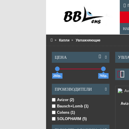
НА
Капли
Увлажняющие
ЦЕНА
УВЛ
260р.
765р.
ПРОИЗВОДИТЕЛИ
Avizor (2)
Aviz
Bausch+Lomb (1)
Colens (1)
SOLOPHARM (5)