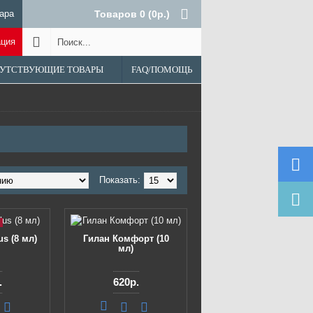
ара
Товаров 0 (0р.)
ация
УТСТВУЮЩИЕ ТОВАРЫ
FAQ/ПОМОЩЬ
Показать:
us (8 мл)
Гилан Комфорт (10
мл)
.
620р.